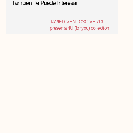
También Te Puede Interesar
JAVIER VENTOSO VERDU
presenta 4U (for you) collection
JAVIER VENTOSO VERDU
presenta 4U (for you) collection
Finalista CLUB
ISMAEL DE MORA de BRAIN
ON ACADEMY presenta MUSE
collection
ISMAEL DE MORA de BRAIN ON
ACADEMY presenta MUSE
collection
NACHO VIROGA presenta
FEMME collection
NACHO VIROGA presenta FEMME