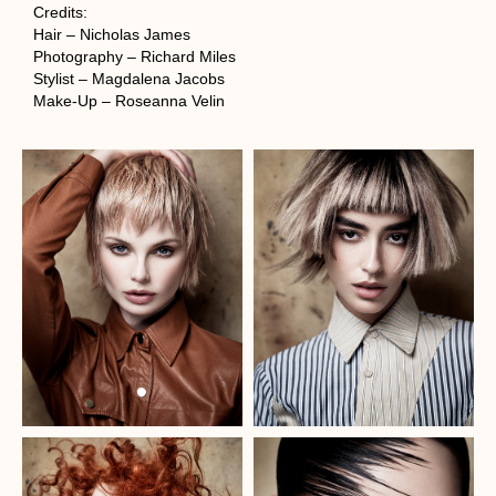
Credits:
Hair – Nicholas James
Photography – Richard Miles
Stylist – Magdalena Jacobs
Make-Up – Roseanna Velin