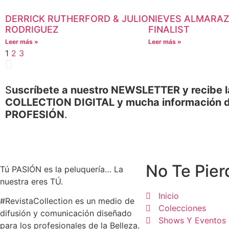
DERRICK RUTHERFORD & JULIO
NIEVES ALMARAZ
RODRIGUEZ
FINALIST
Leer más »
Leer más »
1
2
3
S
uscríbete a nuestro NEWSLETTER y recibe l
COLLECTION DIGITAL y mucha información d
PROFESIÓN
.
No Te Pier
Tú PASIÓN es la peluquería… La
nuestra eres TÚ.
Inicio
#RevistaCollection es un medio de
Colecciones
difusión y comunicación diseñado
Shows Y Eventos
para los profesionales de la Belleza.