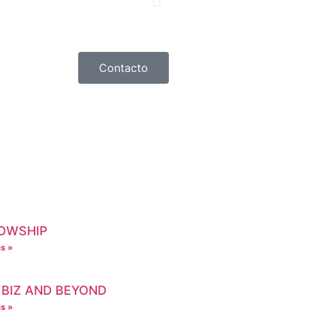
Contacto
OWSHIP
s »
 BIZ AND BEYOND
s »