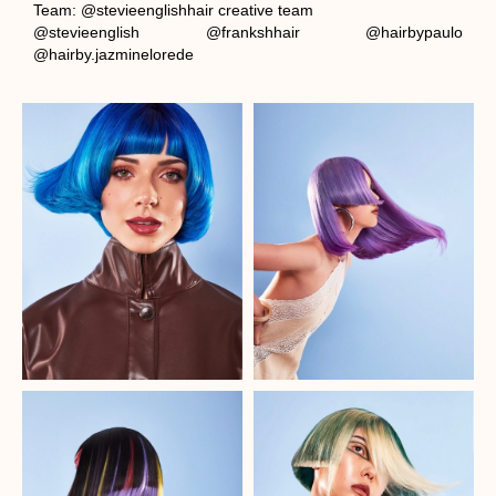
Team: @stevieenglishhair creative team
@stevieenglish @frankshhair @hairbypaulo
@hairby.jazminelorede