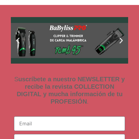
S
uscríbete a nuestro NEWSLETTER y
recibe la revista COLLECTION
DIGITAL y mucha información de tu
PROFESIÓN
.