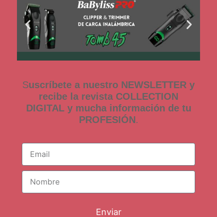
S
uscríbete a nuestro NEWSLETTER y
recibe la revista COLLECTION
DIGITAL y mucha información de tu
PROFESIÓN
.
Enviar