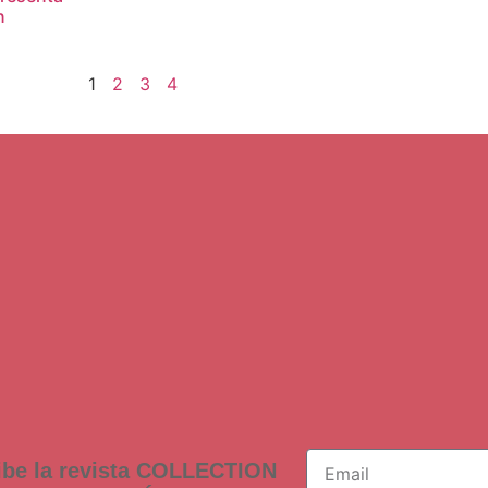
n
1
2
3
4
ibe la revista COLLECTION