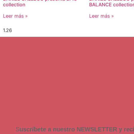
collection
BALANCE collectio
Leer más »
Leer más »
S
uscríbete a nuestro NEWSLETTER y rec