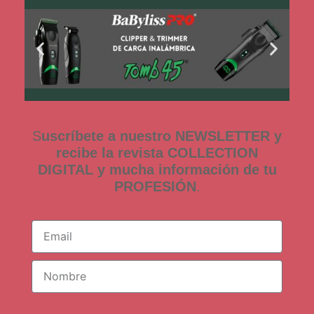
S
uscríbete a nuestro NEWSLETTER y
recibe la revista COLLECTION
DIGITAL y mucha información de tu
PROFESIÓN
.