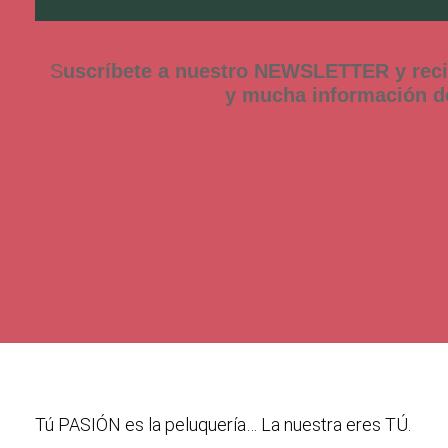
S
uscríbete a nuestro NEWSLETTER y rec
y mucha información 
Tú PASIÓN es la peluquería… La nuestra eres TÚ.