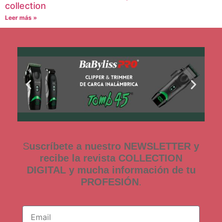
collection
Leer más »
S
uscríbete a nuestro NEWSLETTER y
recibe la revista COLLECTION
DIGITAL y mucha información de tu
PROFESIÓN
.