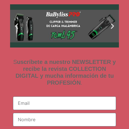
S
uscríbete a nuestro NEWSLETTER y
recibe la revista COLLECTION
DIGITAL y mucha información de tu
PROFESIÓN
.