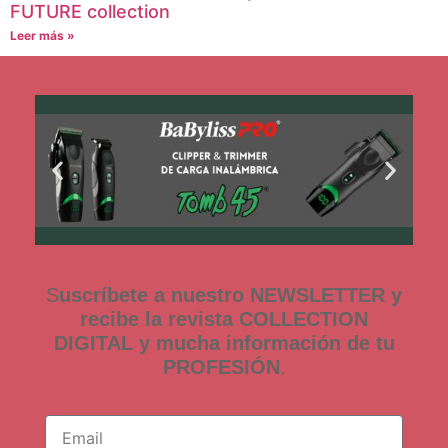
FUTURE collection
Leer más »
S
uscríbete a nuestro NEWSLETTER y
recibe la revista COLLECTION
DIGITAL y mucha información de tu
PROFESIÓN
.