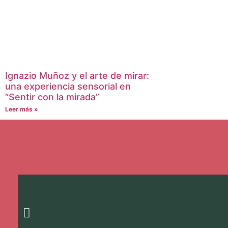
Ignazio Muñoz y el arte de mirar:
una experiencia sensorial en
“Sentir con la mirada”
Leer más »