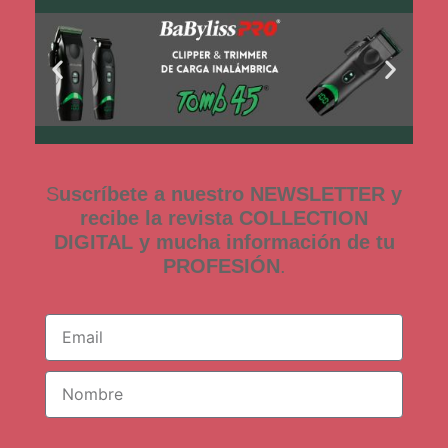
S
uscríbete a nuestro NEWSLETTER y
recibe la revista COLLECTION
DIGITAL y mucha información de tu
PROFESIÓN
.