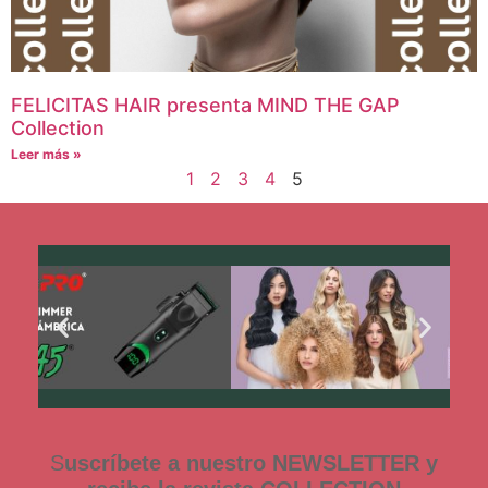
FELICITAS HAIR presenta MIND THE GAP
Collection
Leer más »
1
2
3
4
5
S
uscríbete a nuestro NEWSLETTER y