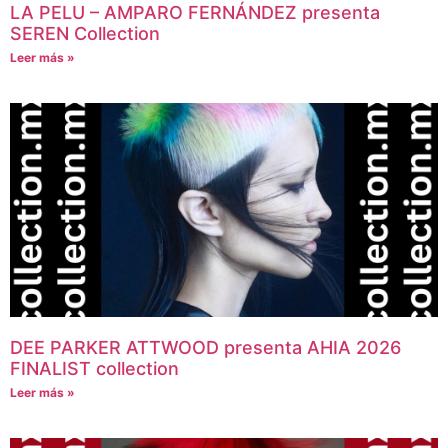
LA PELU – AMPARO FERNÁNDEZ presenta
SEREN Collection
Leer más »
DEE PARKER ATTWOOD presenta AHIA 2026
FINALIST collection
Leer más »