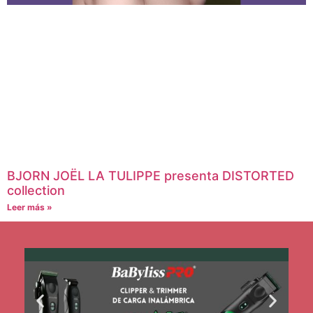
BJORN JOËL LA TULIPPE presenta DISTORTED
collection
Leer más »