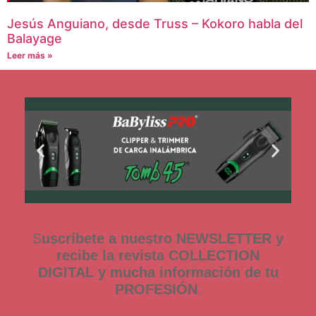
Jesús Anguiano, desde Truss – Kokoro habla del
Balayage
Leer más »
S
uscríbete a nuestro NEWSLETTER y
recibe la revista COLLECTION
DIGITAL y mucha información de tu
PROFESIÓN
.