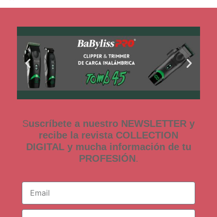
S
uscríbete a nuestro NEWSLETTER y
recibe la revista COLLECTION
DIGITAL y mucha información de tu
PROFESIÓN
.