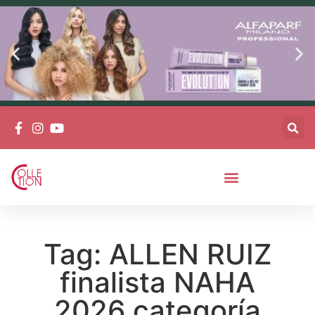
Productos Entrevistas Y Más
Tag: ALLEN RUIZ
finalista NAHA
2026 categoría