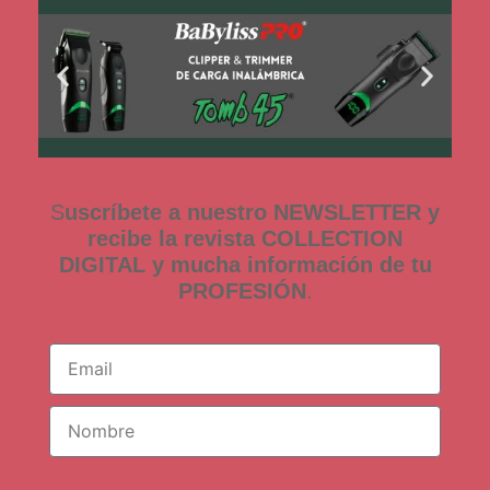
S
uscríbete a nuestro NEWSLETTER y
recibe la revista COLLECTION
DIGITAL y mucha información de tu
PROFESIÓN
.