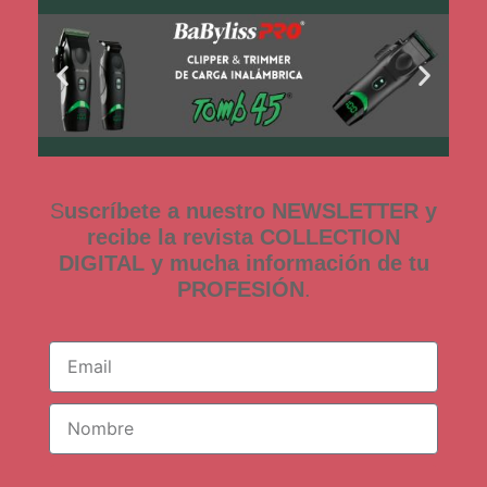
S
uscríbete a nuestro NEWSLETTER y
recibe la revista COLLECTION
DIGITAL y mucha información de tu
PROFESIÓN
.