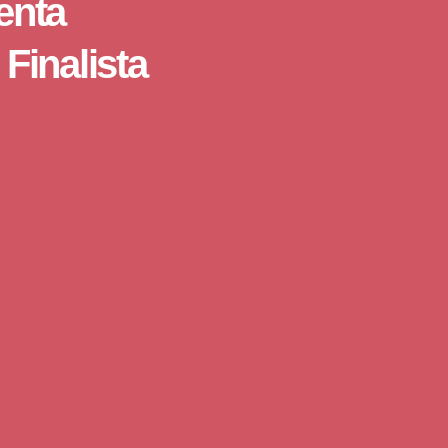
enta
Finalista