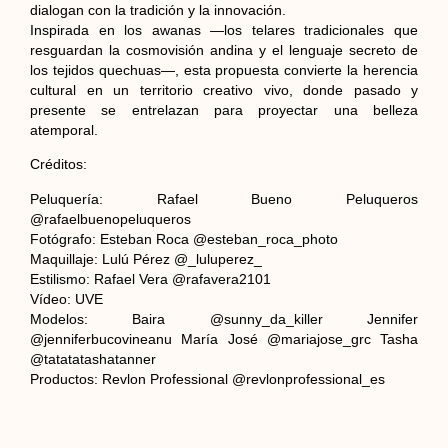
dialogan con la tradición y la innovación.
Inspirada en los awanas —los telares tradicionales que
resguardan la cosmovisión andina y el lenguaje secreto de
los tejidos quechuas—, esta propuesta convierte la herencia
cultural en un territorio creativo vivo, donde pasado y
presente se entrelazan para proyectar una belleza
atemporal.
Créditos:
Peluquería: Rafael Bueno Peluqueros
@rafaelbuenopeluqueros
Fotógrafo: Esteban Roca @esteban_roca_photo
Maquillaje: Lulú Pérez @_luluperez_
Estilismo: Rafael Vera @rafavera2101
Vídeo: UVE
Modelos: Baira @sunny_da_killer Jennifer
@jenniferbucovineanu María José @mariajose_grc Tasha
@tatatatashatanner
Productos: Revlon Professional @revlonprofessional_es