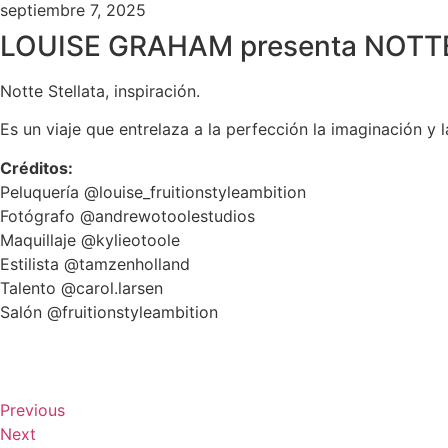
septiembre 7, 2025
LOUISE GRAHAM presenta NOTTE
Notte Stellata, inspiración.
Es un viaje que entrelaza a la perfección la imaginación y l
Créditos:
Peluquería @louise_fruitionstyleambition
Fotógrafo @andrewotoolestudios
Maquillaje @kylieotoole
Estilista @tamzenholland
Talento @carol.larsen
Salón @fruitionstyleambition
Previous
Next