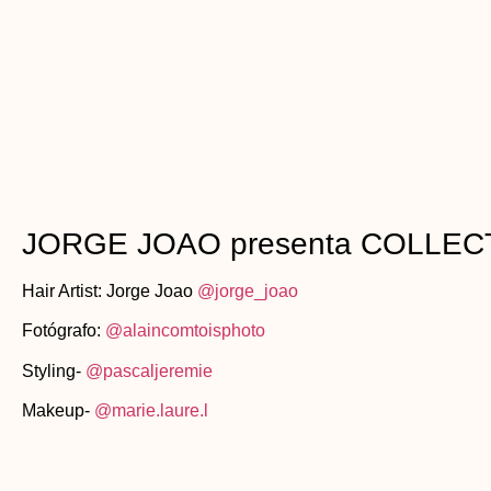
JORGE JOAO presenta COLLEC
Hair Artist: Jorge Joao
@
jorge_joao
Fotógrafo:
@alaincomtoisphoto
Styling-
@pascaljeremie
Makeup-
@marie.laure.l