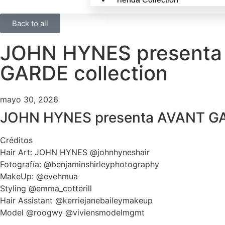
Back to all
JOHN HYNES presenta
GARDE collection
mayo 30, 2026
JOHN HYNES presenta AVANT GAR
Créditos
Hair Art: JOHN HYNES @johnhyneshair
Fotografía: @benjaminshirleyphotography
MakeUp: @evehmua
Styling @emma_cotterill
Hair Assistant @kerriejanebaileymakeup
Model @roogwy @viviensmodelmgmt