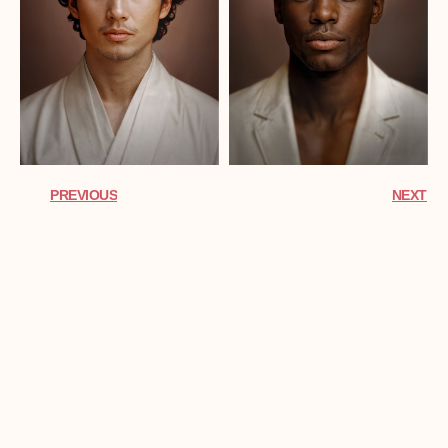
PREVIOUS
NEXT
También Te Puede Interesar
NACHO VIROGA presenta
FEMME collection
NACHO VIROGA presenta FEMME
collection Finalista CLUB FIGARO
categoría colección