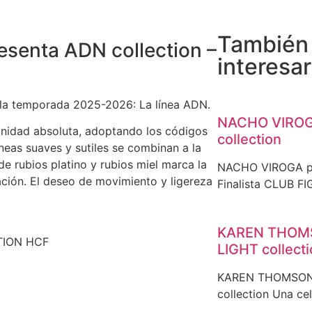
También
enta ADN collection –
interesar
a la temporada 2025-2026: La línea ADN.
NACHO VIROG
inidad absoluta, adoptando los códigos
collection
íneas suaves y sutiles se combinan a la
e rubios platino y rubios miel marca la
NACHO VIROGA pr
cación. El deseo de movimiento y ligereza
Finalista CLUB FI
KAREN THOMS
TION HCF
LIGHT collect
KAREN THOMSON 
collection Una ce