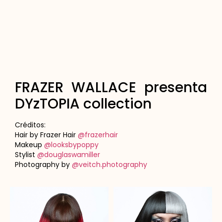
FRAZER WALLACE presenta
DYzTOPIA collection
Créditos:
Hair by Frazer Hair
@frazerhair
Makeup
@looksbypoppy
Stylist
@douglaswamiller
Photography by
@veitch.photography