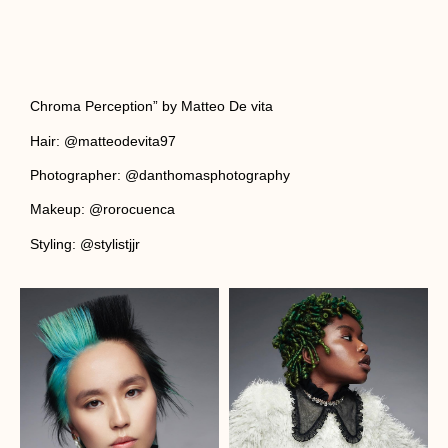
Chroma Perception” by Matteo De vita
Hair: @matteodevita97
Photographer: @danthomasphotography
Makeup: @rorocuenca
Styling: @stylistjjr