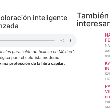
También
coloración inteligente
interesar
anzada
N
FE
NA
col
onales para salón de belleza en México”
,
cat
gica para el colorista moderno:
K
ima protección de la fibra capilar
.
IN
KA
LIG
P
V
co
PA
pre