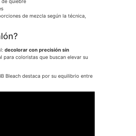
o de quiebre
es
porciones de mezcla según la técnica,
alón?
l:
decolorar con precisión sin
al para coloristas que buscan elevar su
B Bleach destaca por su equilibrio entre