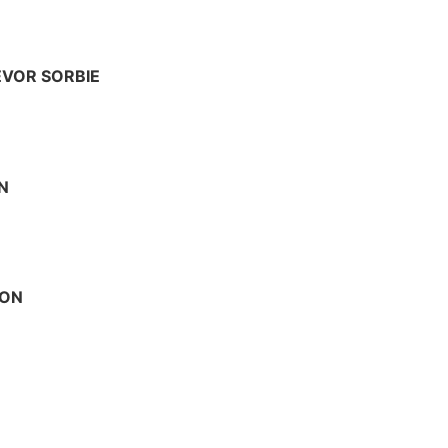
EVOR SORBIE
N
SON