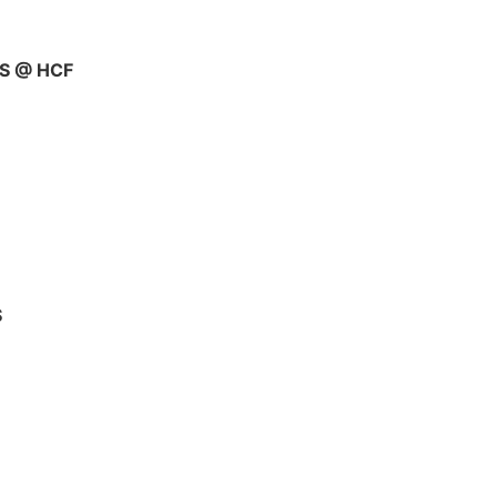
S @ HCF
S