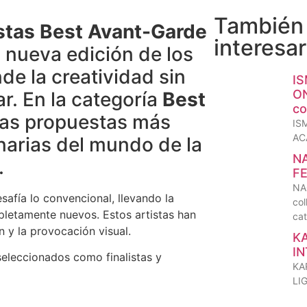
También
stas Best Avant-Garde
interesar
 nueva edición de los
nde la creatividad sin
I
O
ar. En la categoría
Best
co
las propuestas más
IS
AC
narias del mundo de la
N
.
FE
NA
safía lo convencional, llevando la
col
mpletamente nuevos. Estos artistas han
cat
n y la provocación visual.
K
IN
seleccionados como finalistas y
KA
LIG