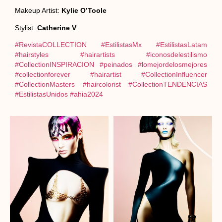
Makeup Artist:
Kylie O’Toole
Stylist:
Catherine V
#RevistaCOLLECTION
#EstilistasMx
#EstilistasLatam
#hairstyles
#hairartists
#iconosdelestilismo
#CollectionINSPIRACION
#peinados
#lomejordelosmejores
#collectionforever
#hairartist
#CollectionInfluencer
#CollectionMasters
#haircolorist
#CollectionTENDENCIAS
#EstilistasUnidos
#ahia2024