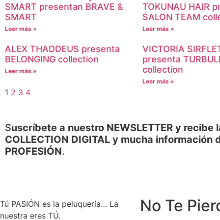
SMART presentan BRAVE &
TOKUNAU HAIR pr
SMART
SALON TEAM colle
Leer más »
Leer más »
ALEX THADDEUS presenta
VICTORIA SIRFL
BELONGING collection
presenta TURBU
collection
Leer más »
Leer más »
1
2
3
4
S
uscríbete a nuestro NEWSLETTER y recibe l
COLLECTION DIGITAL y mucha información d
PROFESIÓN
.
No Te Pier
Tú PASIÓN es la peluquería… La
nuestra eres TÚ.